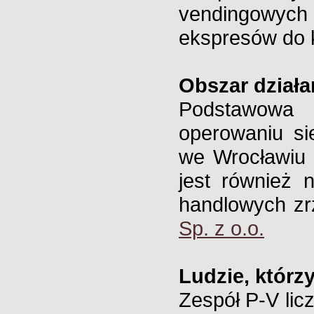
vendingowych 
ekspresów do 
Obszar działa
Podstawowa d
operowaniu si
we Wrocławiu 
jest również 
handlowych z
Sp. z o.o.
Ludzie, którz
Zespół P-V lic