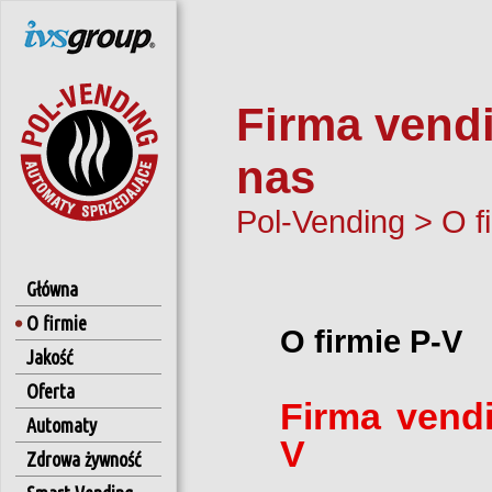
Firma vend
nas
Pol-Vending
>
O f
Główna
O firmie
O firmie P-V
Jakość
Oferta
Firma vend
Automaty
V
Zdrowa żywność