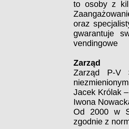
to osoby z ki
Zaangażowanie
oraz specjalis
gwarantuje sw
vendingowe
Zarząd
Zarząd P-V
niezmienionym 
Jacek Królak 
Iwona Nowacka
Od 2000 w
zgodnie z nor