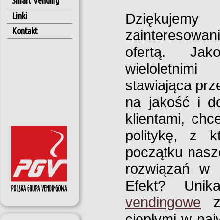
Smart Vending
Linki
Dzięku
Kontakt
zaintereso
ofertą. Ja
wieloletnimi
stawiająca pr
na jakość i d
klientami, chc
politykę, z 
początku nasze
rozwiązań w p
Efekt? Unik
vendingowe
z 
ciepłymi w na