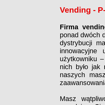
Vending - P
Firma vendi
ponad dwóch d
dystrybucji
ma
innowacyjne 
użytkowniku –
nich było jak 
naszych maszy
zaawansowani
Masz wątpli