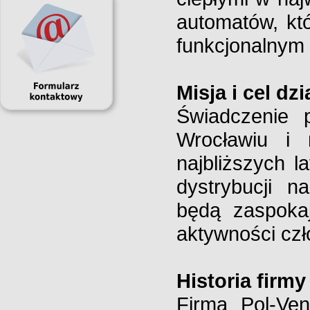
automatów, kt
funkcjonalnym 
Misja i cel dz
Świadczenie 
Wrocławiu i
najbliższych 
dystrybucji n
będą zaspokaj
aktywności cz
Historia firmy
Firma Pol-Ve